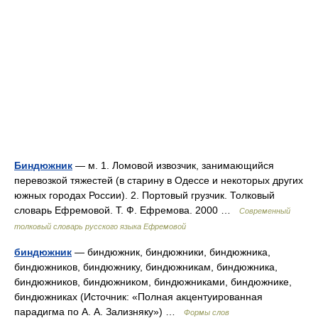
Биндюжник
— м. 1. Ломовой извозчик, занимающийся
перевозкой тяжестей (в старину в Одессе и некоторых других
южных городах России). 2. Портовый грузчик. Толковый
словарь Ефремовой. Т. Ф. Ефремова. 2000 …
Современный
толковый словарь русского языка Ефремовой
биндюжник
— биндюжник, биндюжники, биндюжника,
биндюжников, биндюжнику, биндюжникам, биндюжника,
биндюжников, биндюжником, биндюжниками, биндюжнике,
биндюжниках (Источник: «Полная акцентуированная
парадигма по А. А. Зализняку») …
Формы слов