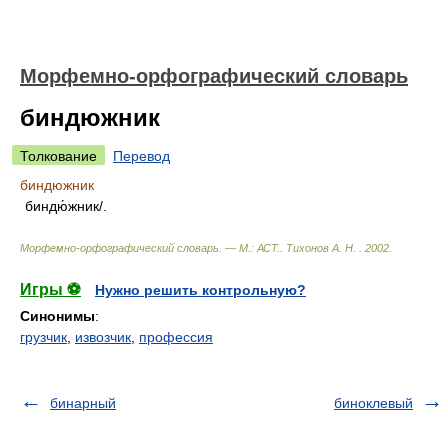
Морфемно-орфографический словарь
биндюжник
Толкование
Перевод
биндюжник
биндю́жник/.
Морфемно-орфографический словарь. — М.: АСТ.
.
Тихонов А. Н.
.
2002
.
Игры ⚽
Нужно решить контрольную?
Синонимы
:
грузчик
,
извозчик
,
профессия
бинарный
биноклевый