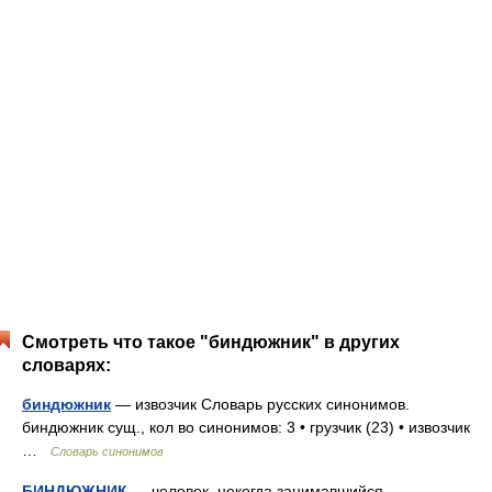
Смотреть что такое "биндюжник" в других
словарях:
биндюжник
— извозчик Словарь русских синонимов.
биндюжник сущ., кол во синонимов: 3 • грузчик (23) • извозчик
…
Словарь синонимов
БИНДЮЖНИК
— человек, некогда занимавшийся