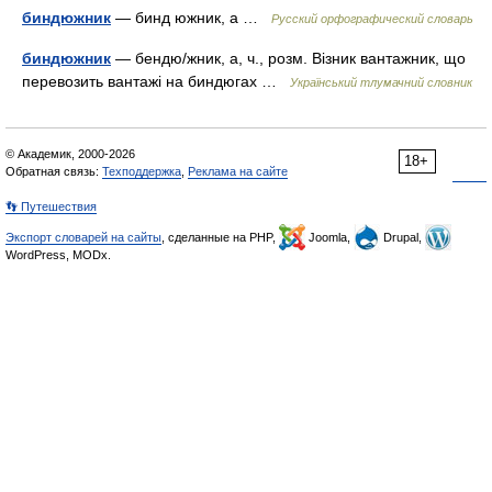
биндюжник
— бинд южник, а …
Русский орфографический словарь
биндюжник
— бендю/жник, а, ч., розм. Візник вантажник, що
перевозить вантажі на биндюгах …
Український тлумачний словник
© Академик, 2000-2026
18+
Обратная связь:
Техподдержка
,
Реклама на сайте
👣 Путешествия
Экспорт словарей на сайты
, сделанные на PHP,
Joomla,
Drupal,
WordPress, MODx.